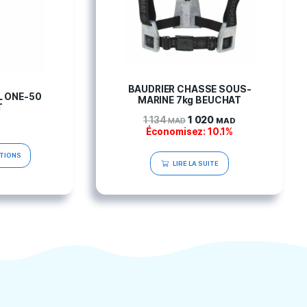
BAUDRI
PALMES MUNDIAL ONE-50
MARIN
BEUCHAT
1 134