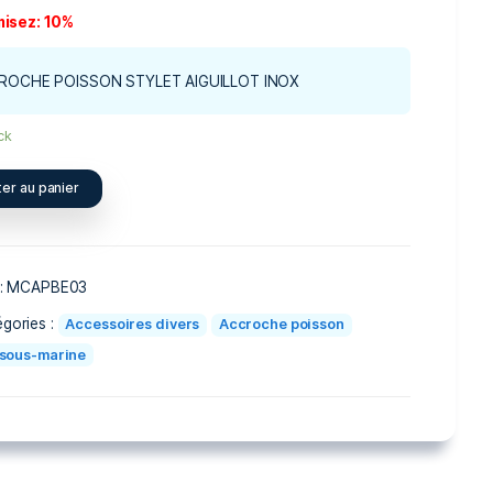
180
162
MAD
MAD
Économisez: 10%
ACCROCHE POISSON STYLET AIGUILLOT 
1 en stock
Ajouter au panier
Ref. :
MCAPBE03
Catégories :
Accessoires divers
Accroc