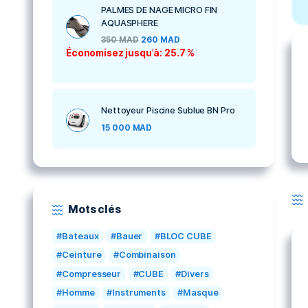
MASQUE DE NAGE SEAL
AQUASPHERE KID
250
MAD
180
MAD
Économisez jusqu'à: 28 %
PALMES DE NAGE MICRO FIN
AQUASPHERE
350
MAD
260
MAD
Économisez jusqu'à: 25.7 %
Nettoyeur Piscine Sublue BN Pro
15 000
MAD