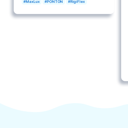
Mots clés
Bateaux
Bauer
BLOC CUBE
Ceinture
Combinaison
Compresseur
CUBE
Divers
Homme
Instruments
Masque
MaxLux
PONTON
RigiFlex