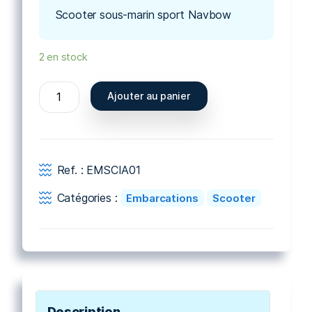
Scooter sous-marin sport Navbow
2 en stock
quantité
Ajouter au panier
de
Scooter
sous-
marin
Ref. :
EMSCIA01
sport
Navbow
Catégories :
Embarcations
Scooter
Description