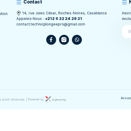
Contact
14, rue Jules César, Roches-Noires, C
 de distribution
Appelez-Nous :
+212 5 22 24 29 21
sous-marine
contact.technicplongeepro@gmail.com