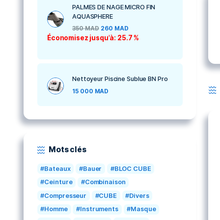
MASQUE DE NAGE SEAL
AQUASPHERE KID
250
MAD
180
MAD
Économisez jusqu'à: 28 %
PALMES DE NAGE MICRO FIN
AQUASPHERE
350
MAD
260
MAD
Économisez jusqu'à: 25.7 %
Nettoyeur Piscine Sublue BN Pro
15 000
MAD