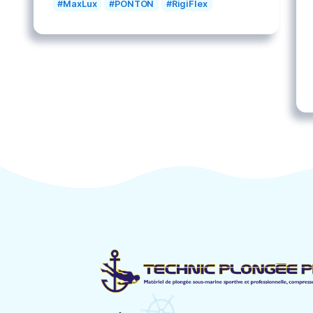
Mots clés
Bateaux
Bauer
BLOC CUBE
Ceinture
Combinaison
Compresseur
CUBE
Divers
Homme
Instruments
Masque
MaxLux
PONTON
RigiFlex