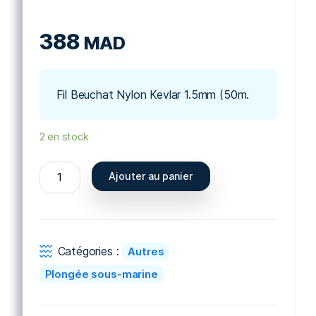
388
MAD
Fil Beuchat Nylon Kevlar 1.5mm (50m.
2 en stock
quantité
Ajouter au panier
de
BOBINE
DE
NYLON
Catégories :
Autres
KEVLAR
50
Plongée sous-marine
M
150