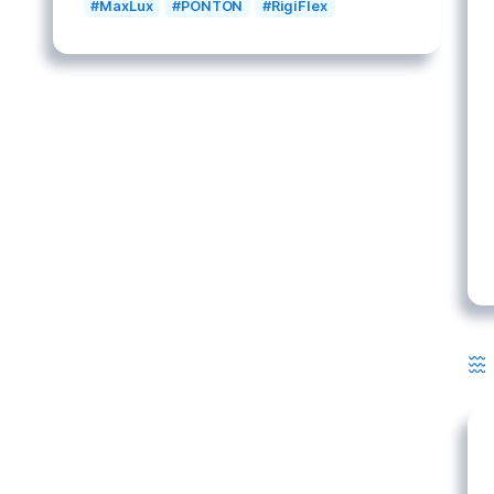
Mots clés
Bateaux
Bauer
BLOC CUBE
Ceinture
Combinaison
Compresseur
CUBE
Divers
Homme
Instruments
Masque
MaxLux
PONTON
RigiFlex