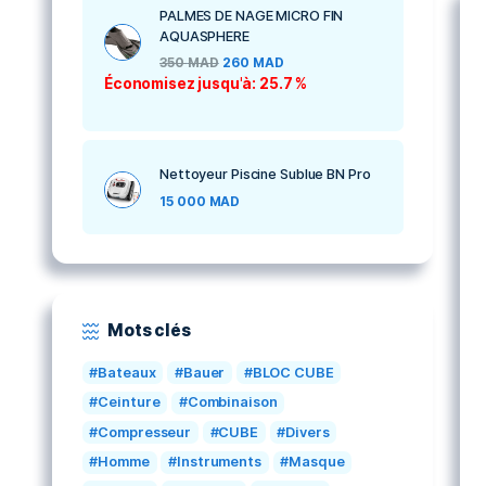
MASQUE DE NAGE SEAL
AQUASPHERE KID
250
MAD
180
MAD
Économisez jusqu'à: 28 %
PALMES DE NAGE MICRO FIN
AQUASPHERE
350
MAD
260
MAD
Économisez jusqu'à: 25.7 %
Nettoyeur Piscine Sublue BN Pro
15 000
MAD