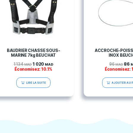
Poids (bateau nu) :
35 
Produits connexes