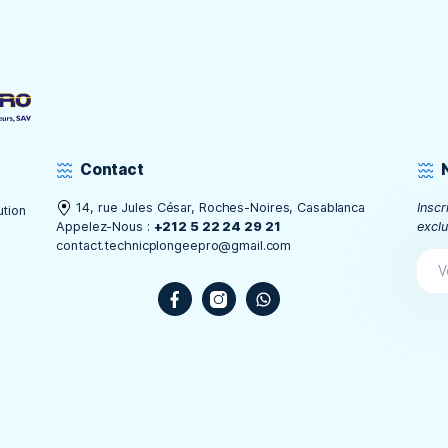
BAUDRIER CHASSE SOUS-
MARINE 7kg BEUCHAT
1 134
1 020
MAD
MAD
Économisez: 10.1%
LIRE LA SUITE