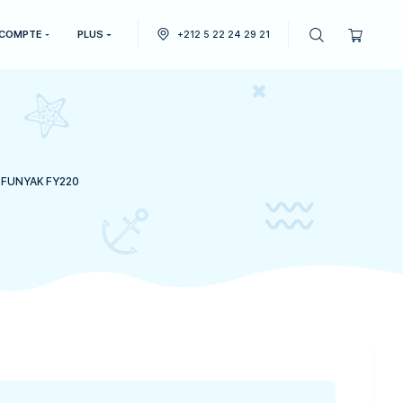
ATELIER
MON COMPTE
PLUS
+212 5 2
 FY220
Bateaux
>
BARQUE FUNYAK FY220