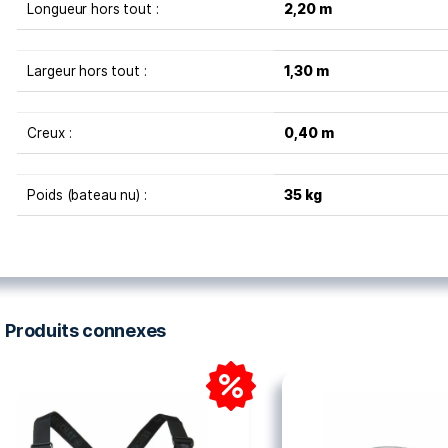
Caractéristiques
Carène double concave
Construction double coque rotomoulée
3 passagers : charge 225 kg (répartie)
Motorisation maxi :
4 CV soit 3 kW en hors bord
Arbre court / poids maxi : 13 kg
Longueur hors tout :
2,2
Largeur hors tout :
1,3
Creux :
0,4